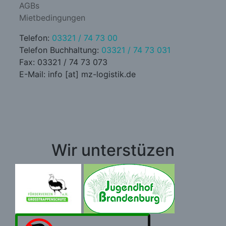
AGBs
Mietbedingungen
Telefon:
03321 / 74 73 00
Telefon Buchhaltung:
03321 / 74 73 031
Fax: 03321 / 74 73 073
E-Mail: info [at] mz-logistik.de
Wir unterstüzen